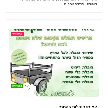
למעלה…
פרטים נוספים
פופולארי
פתוח עכשיו
אמ.סי הובלות בקטנה