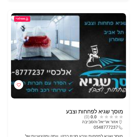
פופולארי
מוסך שגיא לפחחות וצבע
(0)
0.0
אזור אריאל והסביבה
0548777237
מוסך שגיא לפחחות וצבע סניף ברקן. וותק ומקצועיות של