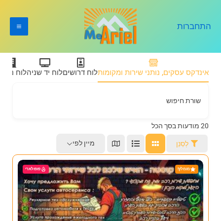
ילוג
תוכן
התחברות
אינדקס עסקים, נותני שירות ומקומות
לוח דרושים
לוח יד שניה
לוח נדל״
שורת חיפוש
20
מודעות בסך הכל
מיין לפי
לְסַנֵן
מומלץ!
פופולארי