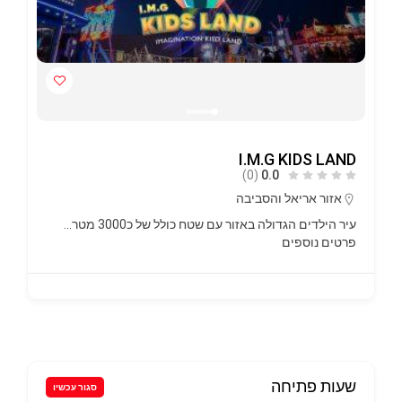
פתוח עכשיו
סגור עכשיו
בי"ס לריקוד KRISS KROSS DANCE
ACADEMY
(0)
0.0
אזור אריאל והסביבה
0506527224
קריס קרוס הוא בית ספר לריקוד מקצועי ומוביל, המציע
מגוון…
פרטים נוספים
שעות פתיחה
סגור עכשיו