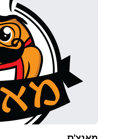
מאנצ'ס