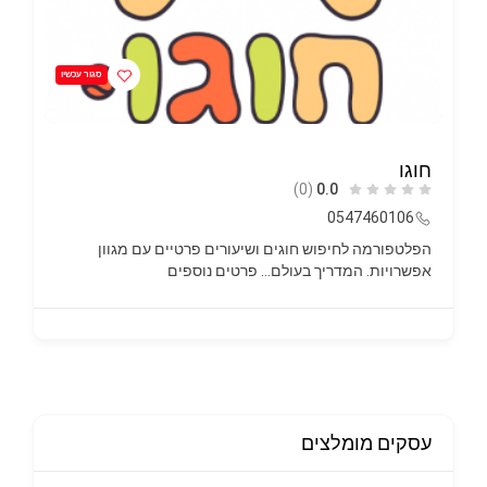
פתוח עכשיו
V Pure Balance
(0)
0.0
אזור אריאל והסביבה
0546311931
אימון פילאטיס מזרן עם אופציה להגעה לבית הלקוח/ה אימון
של…
פרטים נוספים
עסקים מומלצים