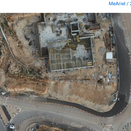
MeAriel
/