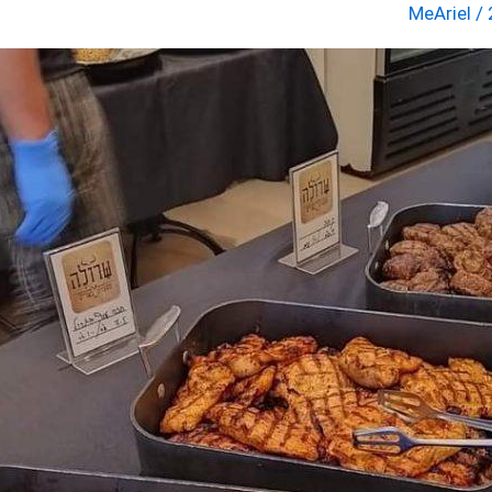
MeAriel
/