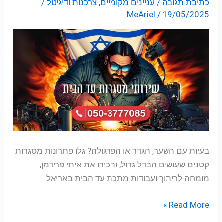
כתיבת תגובה
/
עניינים מקומיים
,
צרכנות ודיגיטל
/
מסגרות
MeAriel
/
19/05/2025
וריתוך
עד
הבית
באריאל
עם
איתי
פרידמן
בעיות עם השער, הגדר או הפרגולה? גלו פתרונות מסגרות
קטנים שעושים הבדל גדול, והכירו את איתי פרידמן,
מומחה לריתוך ועבודות מתכת עד הבית באריאל.
Read More »