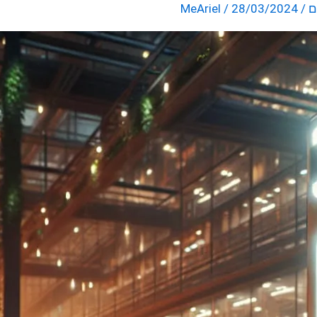
ם
/
28/03/2024
/
MeAriel