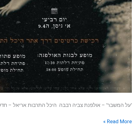
'על המשבר' – אולפנת צביה רבבה היכל התרבות אריאל – חדש יום שלישי, 9 אפריל 2024 בשעה 20:30 משך: שעה ו-30 דקות פתיחת דלתות בשעה 0:00
Read More »