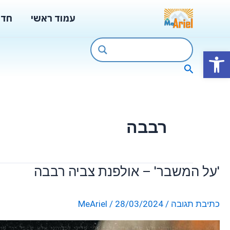
ילוג
עמוד ראשי
חדש
תוכן
פתח סרגל נגישות
חיפוש
רבבה
'על המשבר' – אולפנת צביה רבבה
'על
המשבר'
–
כתיבת תגובה
/
28/03/2024
/
MeAriel
אולפנת
צביה