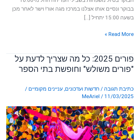
בבוקר ונסיים אותו אצלנו במרכז מגה אור! וישר לאחר מכן
בשעה 15:00 יתחיל […]
Read More »
פורים 2025: כל מה שצריך לדעת על
פורים
2025:
"פורים משולש" וחופשת בתי הספר
כל
מה
כתיבת תגובה
/
חדשות ועדכונים
,
עניינים מקומיים
/
שצריך
MeAriel
/
11/03/2025
לדעת
על
"פורים
משולש"
וחופשת