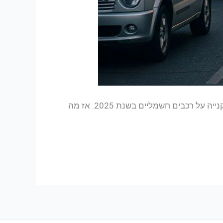
בשורה טובה לכל מי שמתכנן לרכוש רכב חשמלי: שר האוצר, בצלאל סמוטריץ', חתם על צו שמבטיח יציבות במס הקנייה על רכבים חשמליים בשנת 2025. אז מה