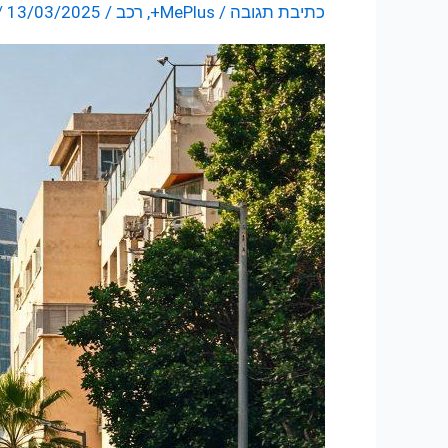
כתיבת תגובה
/
MePlus+
,
רכב
/
13/03/2025
/
החשמליים:
מס
הקנייה
נשאר
יציב,
אבל
יש
שינויים
בדרך!