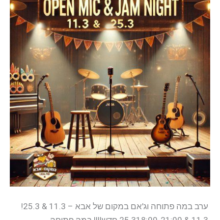
אבא
–
11.3
&
25.3!
ערב במה פתוחה וג'אם במקום של אבא – 11.3 & 25.3!
11.3 & 25.318:00-21:00 חדש!!!! במה פתוחה