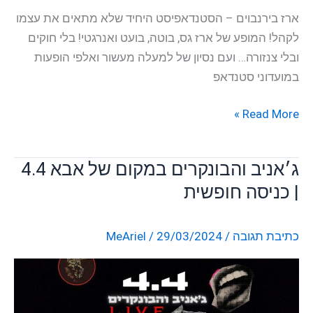
ארז בירנבוים – הסטנדאפיסט היחיד שלא מתאים את עצמו
לקהל! המופע של ארז גס, בוטה, בועט ואנרגטי! בלי חוקים
ובלי צנזורה… ועם נסיון של למעלה מעשור ואלפי הופעות
במועדוני סטנדאפ
Read More »
ג׳אניב והבונקרים במקום של אבא 4.4
ג׳אניב
והבונקרים
| כניסה חופשית
במקום
של
כתיבת תגובה
/
29/03/2024
/
MeAriel
אבא
4.4
|
כניסה