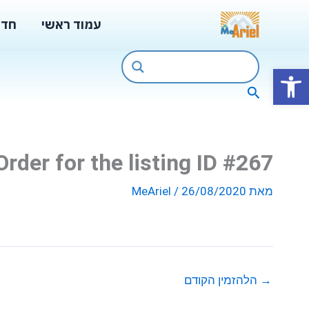
ילוג
עמוד ראשי
חדש
תוכן
פתח סרגל נגישות
חיפוש
Order for the listing ID #267
מאת
26/08/2020
/
MeAriel
→
הלהזמין הקודם